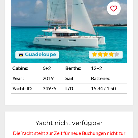
Guadeloupe
Cabins:
6+2
Berths:
12+2
Ca
Year:
2019
Sail
Battened
Ye
Yacht-ID
34975
L/D:
15.84 / 1.50
Ya
Yacht nicht verfügbar
Die Yacht steht zur Zeit für neue Buchungen nicht zur