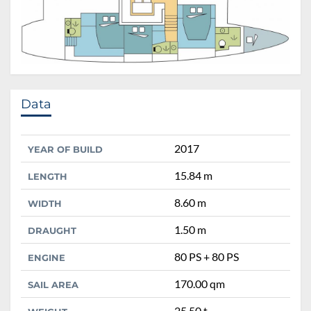
Data
2017
YEAR OF BUILD
15.84 m
LENGTH
8.60 m
WIDTH
1.50 m
DRAUGHT
80 PS + 80 PS
ENGINE
170.00 qm
SAIL AREA
25.50 t