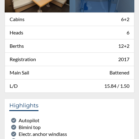
Cabins
6+2
Heads
6
Berths
12+2
Registration
2017
Main Sail
Battened
L/D
15.84 / 1.50
Highlights
Autopilot
Bimini top
Electr. anchor windlass