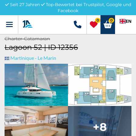
Seit 27 Jahren
Top-Bewertet bei Trustpilot, Google und
Facebook
0
0
EN
Menü
+49 5741 3222690
Charter-Catamaran
Lagoon 52 | ID 12356
Martinique - Le Marin
+8