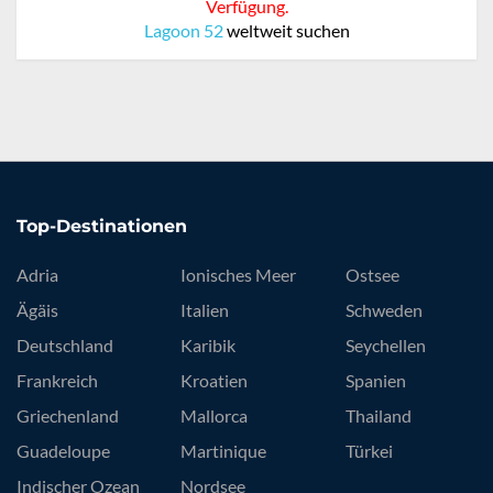
Verfügung.
Lagoon 52
weltweit suchen
Top-Destinationen
Adria
Ionisches Meer
Ostsee
Ägäis
Italien
Schweden
Deutschland
Karibik
Seychellen
Frankreich
Kroatien
Spanien
Griechenland
Mallorca
Thailand
Guadeloupe
Martinique
Türkei
Indischer Ozean
Nordsee