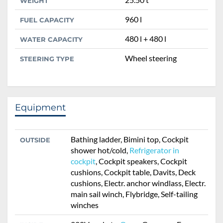
WEIGHT
960 l
FUEL CAPACITY
480 l + 480 l
WATER CAPACITY
Wheel steering
STEERING TYPE
Equipment
Bathing ladder, Bimini top, Cockpit
OUTSIDE
shower hot/cold,
Refrigerator in
cockpit
, Cockpit speakers, Cockpit
cushions, Cockpit table, Davits, Deck
cushions, Electr. anchor windlass, Electr.
main sail winch, Flybridge, Self-tailing
winches