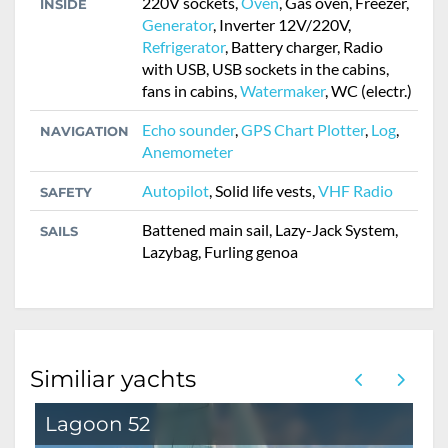
220V sockets,
Oven
, Gas oven, Freezer,
INSIDE
Generator
, Inverter 12V/220V,
Refrigerator
, Battery charger, Radio
with USB, USB sockets in the cabins,
fans in cabins,
Watermaker
, WC (electr.)
Echo sounder
,
GPS Chart Plotter
,
Log
,
NAVIGATION
Anemometer
Autopilot
, Solid life vests,
VHF Radio
SAFETY
Battened main sail, Lazy-Jack System,
SAILS
Lazybag, Furling genoa
Similiar yachts
Lagoon 52