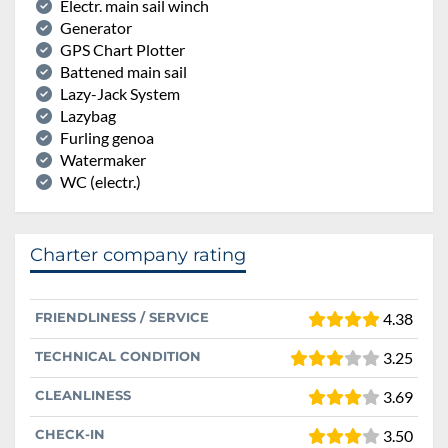
Electr. main sail winch
Generator
GPS Chart Plotter
Battened main sail
Lazy-Jack System
Lazybag
Furling genoa
Watermaker
WC (electr.)
Charter company rating
FRIENDLINESS / SERVICE
4.38
TECHNICAL CONDITION
3.25
CLEANLINESS
3.69
CHECK-IN
3.50