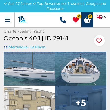
Seit 27 Jahren
Top-Bewertet bei Trustpilot, Google und
Facebook
0
0
EN
Menü
+49 5741 3222690
Charter-Sailing Yacht
Oceanis 40.1 | ID 29141
Martinique - Le Marin
+5