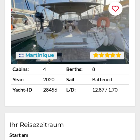
Martinique
Cabins:
4
Berths:
8
Ca
Year:
2020
Sail
Battened
Ye
Yacht-ID
28456
L/D:
12.87 / 1.70
Ya
Ihr Reisezeitraum
Start am