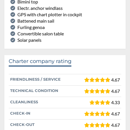
Bimini top
Electr. anchor windlass
GPS with chart plotter in cockpit
Battened main sail
Furling genoa
Convertible salon table
Solar panels
Charter company rating
FRIENDLINESS / SERVICE
4.67
TECHNICAL CONDITION
4.67
CLEANLINESS
4.33
CHECK-IN
4.67
CHECK-OUT
4.67