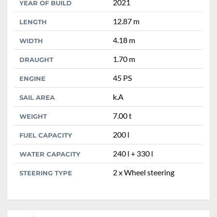
2021
YEAR OF BUILD
12.87 m
LENGTH
4.18 m
WIDTH
1.70 m
DRAUGHT
45 PS
ENGINE
k.A
SAIL AREA
7.00 t
WEIGHT
200 l
FUEL CAPACITY
240 l + 330 l
WATER CAPACITY
2 x Wheel steering
STEERING TYPE