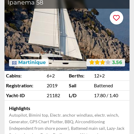
Ipanema 58
Martinique
3.56
Cabins:
6+2
Berths:
12+2
Registration:
2019
Sail
Battened
Yacht-ID
21182
L/D
17.80 / 1.40
Highlights
Autopilot, Bimini top, Electr. anchor windlass, electr. winch,
Generator, GPS Chart Plotter, BBQ, Airconditioning
(independent from shore power), Battened main sail, Lazy-Jack