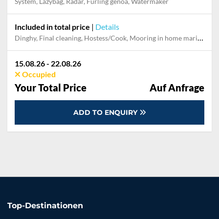
System, Lazybag, Radar, Furling genoa, Watermaker
Included in total price
|
Details
Dinghy, Final cleaning, Hostess/Cook, Mooring in home marina for first and last night, Outboard engine, Pillow, blanket, sheets, duvet cover, Skipper, Snorkeling set, Towels
15.08.26 - 22.08.26
Occupied
Your Total Price
Auf Anfrage
ADD TO ENQUIRY
Top-Destinationen