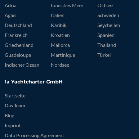
Adria
Ionisches Meer
Ostsee
Ägäis
Italien
Schweden
Deutschland
Karibik
Seychellen
Frankreich
Kroatien
Spanien
Griechenland
Mallorca
Thailand
Guadeloupe
Martinique
Türkei
Indischer Ozean
Nordsee
1a Yachtcharter GmbH
Startseite
Das Team
Blog
Imprint
Data Processing Agreement