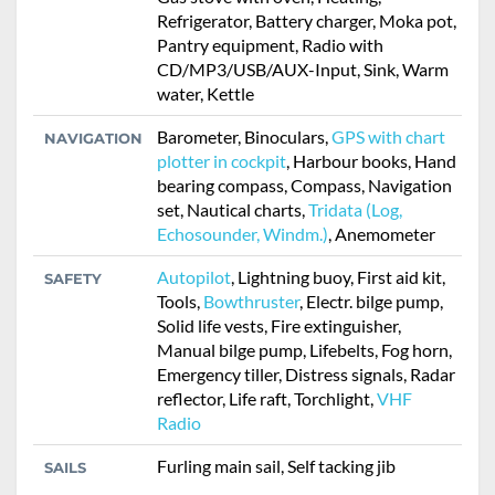
Refrigerator, Battery charger, Moka pot,
Pantry equipment, Radio with
CD/MP3/USB/AUX-Input, Sink, Warm
water, Kettle
Barometer, Binoculars,
GPS with chart
NAVIGATION
plotter in cockpit
, Harbour books, Hand
bearing compass, Compass, Navigation
set, Nautical charts,
Tridata (Log,
Echosounder, Windm.)
, Anemometer
Autopilot
, Lightning buoy, First aid kit,
SAFETY
Tools,
Bowthruster
, Electr. bilge pump,
Solid life vests, Fire extinguisher,
Manual bilge pump, Lifebelts, Fog horn,
Emergency tiller, Distress signals, Radar
reflector, Life raft, Torchlight,
VHF
Radio
Furling main sail, Self tacking jib
SAILS