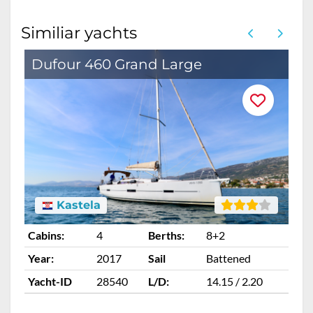
Similiar yachts
Dufour 460 Grand Large
Kastela
Cabins:
4
Berths:
8+2
Ca
Year:
2017
Sail
Battened
Ye
Yacht-ID
28540
L/D:
14.15 / 2.20
Ya