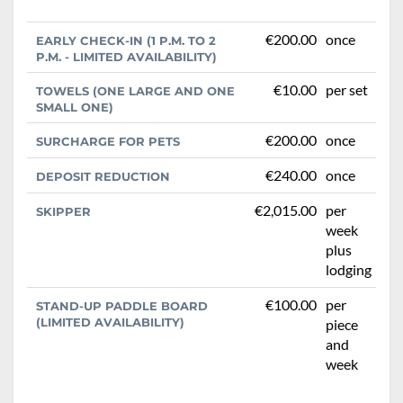
€200.00
once
EARLY CHECK-IN (1 P.M. TO 2
P.M. - LIMITED AVAILABILITY)
€10.00
per set
TOWELS (ONE LARGE AND ONE
SMALL ONE)
€200.00
once
SURCHARGE FOR PETS
€240.00
once
DEPOSIT REDUCTION
€2,015.00
per
SKIPPER
week
plus
lodging
€100.00
per
STAND-UP PADDLE BOARD
(LIMITED AVAILABILITY)
piece
and
week