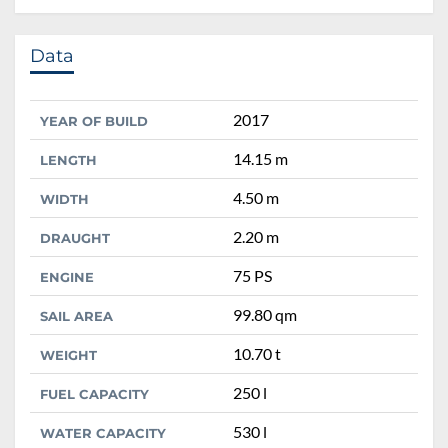
Data
2017
YEAR OF BUILD
14.15 m
LENGTH
4.50 m
WIDTH
2.20 m
DRAUGHT
75 PS
ENGINE
99.80 qm
SAIL AREA
10.70 t
WEIGHT
250 l
FUEL CAPACITY
530 l
WATER CAPACITY