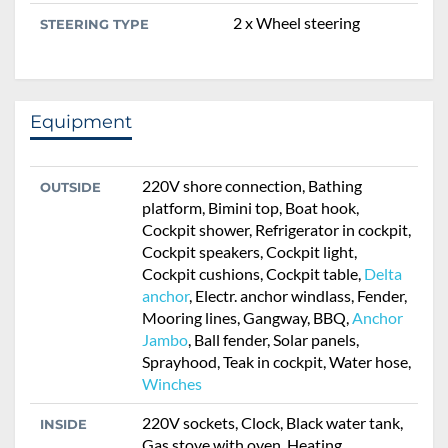
2 x Wheel steering
STEERING TYPE
Equipment
220V shore connection, Bathing
OUTSIDE
platform, Bimini top, Boat hook,
Cockpit shower, Refrigerator in cockpit,
Cockpit speakers, Cockpit light,
Cockpit cushions, Cockpit table,
Delta
anchor
, Electr. anchor windlass, Fender,
Mooring lines, Gangway, BBQ,
Anchor
Jambo
, Ball fender, Solar panels,
Sprayhood, Teak in cockpit, Water hose,
Winches
220V sockets, Clock, Black water tank,
INSIDE
Gas stove with oven, Heating,