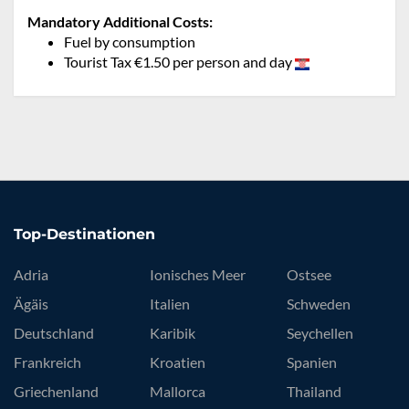
Mandatory Additional Costs:
Fuel by consumption
Tourist Tax €1.50 per person and day
Top-Destinationen
Adria
Ionisches Meer
Ostsee
Ägäis
Italien
Schweden
Deutschland
Karibik
Seychellen
Frankreich
Kroatien
Spanien
Griechenland
Mallorca
Thailand