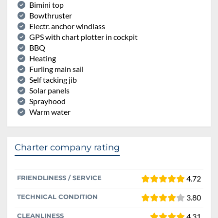
Bimini top
Bowthruster
Electr. anchor windlass
GPS with chart plotter in cockpit
BBQ
Heating
Furling main sail
Self tacking jib
Solar panels
Sprayhood
Warm water
Charter company rating
FRIENDLINESS / SERVICE
4.72
TECHNICAL CONDITION
3.80
CLEANLINESS
4.31