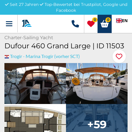
Seit 27 Jahren
Top-Bewertet bei Trustpilot, Google und
Facebook
0
0
EN
Menü
+49 5741 3222690
Charter-Sailing Yacht
Dufour 460 Grand Large | ID 11503
Trogir - Marina Trogir (vorher SCT)
+59