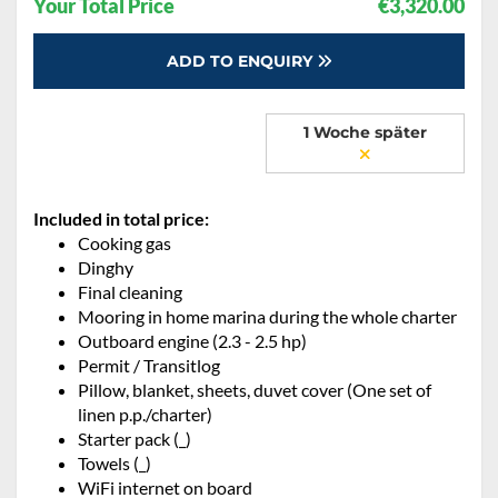
Your Total Price
€3,320.00
ADD TO ENQUIRY
1 Woche später
Included in total price:
Cooking gas
Dinghy
Final cleaning
Mooring in home marina during the whole charter
Outboard engine (2.3 - 2.5 hp)
Permit / Transitlog
Pillow, blanket, sheets, duvet cover (One set of
linen p.p./charter)
Starter pack (_)
Towels (_)
WiFi internet on board