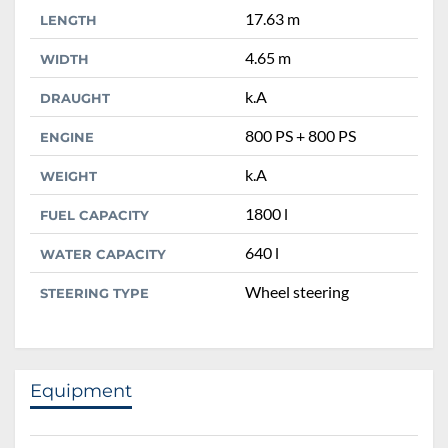
17.63 m
LENGTH
4.65 m
WIDTH
k.A
DRAUGHT
800 PS + 800 PS
ENGINE
k.A
WEIGHT
1800 l
FUEL CAPACITY
640 l
WATER CAPACITY
Wheel steering
STEERING TYPE
Equipment