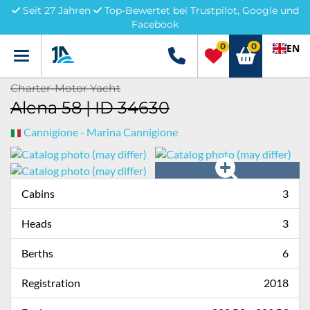
Seit 27 Jahren
Top-Bewertet bei Trustpilot, Google und
Facebook
0
0
EN
Menü
+49 5741 3222690
Charter-Motor Yacht
Alena 58 | ID 34630
Cannigione - Marina Cannigione
Cabins
3
Heads
3
Berths
6
Registration
2018