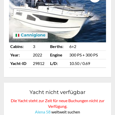
Cannigione
Cabins:
3
Berths:
6+2
Ca
Year:
2022
Engine
300 PS + 300 PS
Ye
Yacht-ID
29812
L/D:
10.50 / 0.69
Ya
Yacht nicht verfügbar
Die Yacht steht zur Zeit für neue Buchungen nicht zur
Verfügung.
Alena 58
weltweit suchen