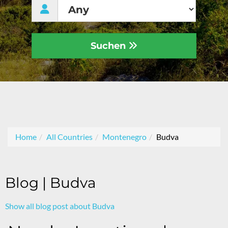
Suchen
Home
All Countries
Montenegro
Budva
Blog | Budva
Show all blog post about Budva