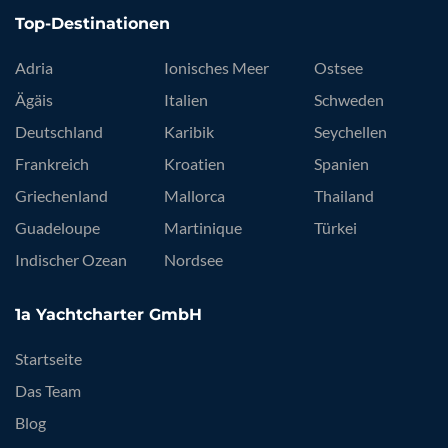
Top-Destinationen
Adria
Ionisches Meer
Ostsee
Ägäis
Italien
Schweden
Deutschland
Karibik
Seychellen
Frankreich
Kroatien
Spanien
Griechenland
Mallorca
Thailand
Guadeloupe
Martinique
Türkei
Indischer Ozean
Nordsee
1a Yachtcharter GmbH
Startseite
Das Team
Blog