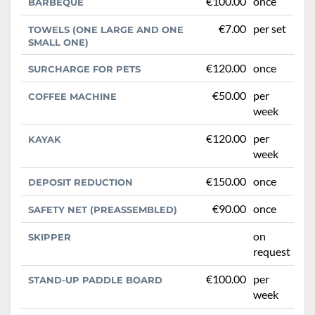
€100.00
once
BARBEQUE
€7.00
per set
TOWELS (ONE LARGE AND ONE
SMALL ONE)
€120.00
once
SURCHARGE FOR PETS
€50.00
per
COFFEE MACHINE
week
€120.00
per
KAYAK
week
€150.00
once
DEPOSIT REDUCTION
€90.00
once
SAFETY NET (PREASSEMBLED)
on
SKIPPER
request
€100.00
per
STAND-UP PADDLE BOARD
week