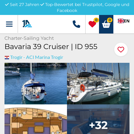
Seit 27 Jahren
Top-Bewertet bei Trustpilot, Google und
Facebook
0
0
EN
Menü
+49 5741 3222690
Charter-Sailing Yacht
Bavaria 39 Cruiser | ID 955
Trogir - ACI Marina Trogir
+32