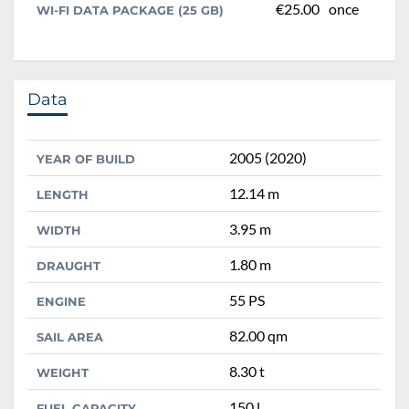
€25.00
once
WI-FI DATA PACKAGE (25 GB)
Data
2005 (2020)
YEAR OF BUILD
12.14 m
LENGTH
3.95 m
WIDTH
1.80 m
DRAUGHT
55 PS
ENGINE
82.00 qm
SAIL AREA
8.30 t
WEIGHT
150 l
FUEL CAPACITY