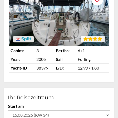
Split
Cabins:
3
Berths:
6+1
Ca
Year:
2005
Sail
Furling
Ye
Yacht-ID
38379
L/D:
12.99 / 1.80
Ya
Ihr Reisezeitraum
Start am