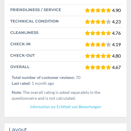
FRIENDLINESS / SERVICE
4.90
TECHNICAL CONDITION
4.23
CLEANLINESS
4.76
CHECK-IN
4.19
CHECK-OUT
4.80
OVERALL
4.67
Total number of customer reviews:
70
Last rated:
1 month ago
Note:
The overall rating is asked separately in the
questionnaire and is not calculated.
Information zur Echtheit von Bewertungen
Layout