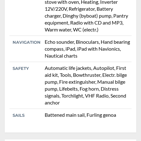
stove with oven, Heating, Inverter
12V/220V, Refrigerator, Battery
charger, Dinghy (byboat) pump, Pantry
equipment, Radio with CD and MP3,
Warm water, WC (electr.)
Echo sounder, Binoculars, Hand bearing
NAVIGATION
compass, iPad, iPad with Navionics,
Nautical charts
Automatic life jackets, Autopilot, First
SAFETY
aid kit, Tools, Bowthruster, Electr. bilge
pump, Fire extinguisher, Manual bilge
pump, Lifebelts, Fog horn, Distress
signals, Torchlight, VHF Radio, Second
anchor
Battened main sail, Furling genoa
SAILS