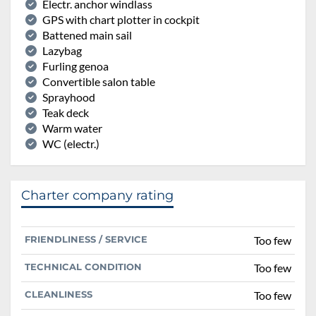
Electr. anchor windlass
GPS with chart plotter in cockpit
Battened main sail
Lazybag
Furling genoa
Convertible salon table
Sprayhood
Teak deck
Warm water
WC (electr.)
Charter company rating
FRIENDLINESS / SERVICE
Too few
TECHNICAL CONDITION
Too few
CLEANLINESS
Too few