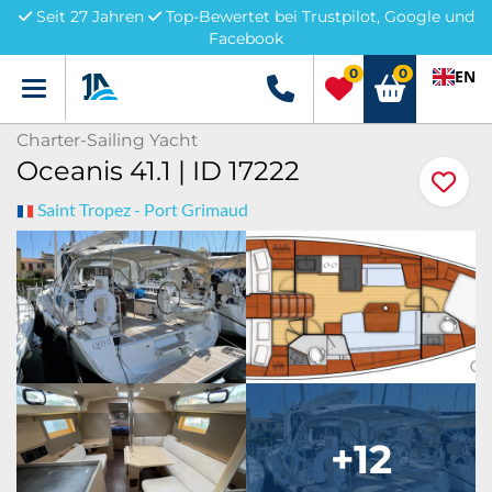
Seit 27 Jahren
Top-Bewertet bei Trustpilot, Google und
Facebook
0
0
EN
Menü
+49 5741 3222690
Charter-Sailing Yacht
Oceanis 41.1 | ID 17222
Saint Tropez - Port Grimaud
+12