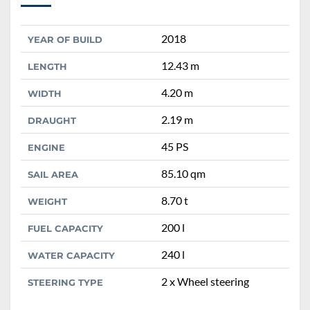
2018
YEAR OF BUILD
12.43 m
LENGTH
4.20 m
WIDTH
2.19 m
DRAUGHT
45 PS
ENGINE
85.10 qm
SAIL AREA
8.70 t
WEIGHT
200 l
FUEL CAPACITY
240 l
WATER CAPACITY
2 x Wheel steering
STEERING TYPE