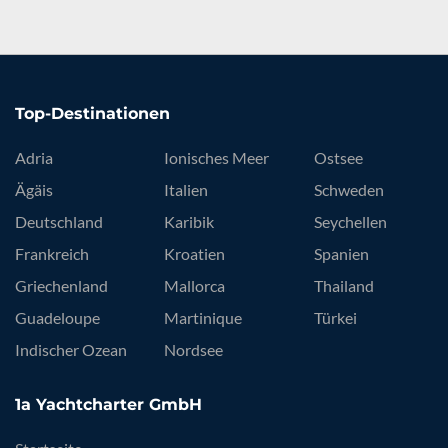
Top-Destinationen
Adria
Ionisches Meer
Ostsee
Ägäis
Italien
Schweden
Deutschland
Karibik
Seychellen
Frankreich
Kroatien
Spanien
Griechenland
Mallorca
Thailand
Guadeloupe
Martinique
Türkei
Indischer Ozean
Nordsee
1a Yachtcharter GmbH