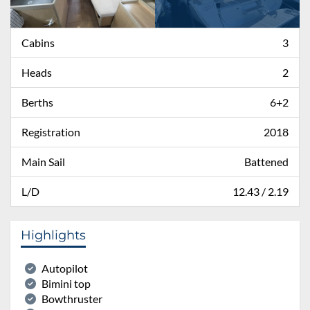
Cabins
3
Heads
2
Berths
6+2
Registration
2018
Main Sail
Battened
L/D
12.43 / 2.19
Highlights
Autopilot
Bimini top
Bowthruster