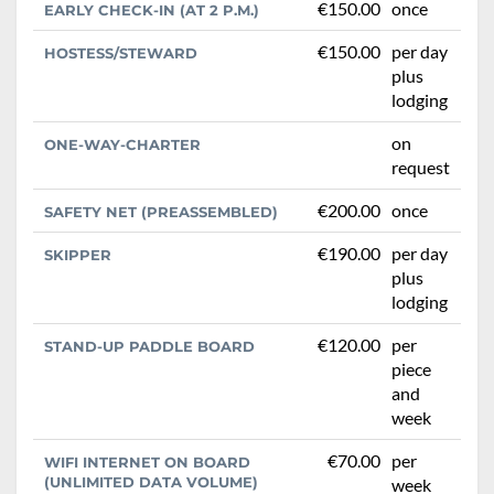
€150.00
once
EARLY CHECK-IN (AT 2 P.M.)
€150.00
per day
HOSTESS/STEWARD
plus
lodging
on
ONE-WAY-CHARTER
request
€200.00
once
SAFETY NET (PREASSEMBLED)
€190.00
per day
SKIPPER
plus
lodging
€120.00
per
STAND-UP PADDLE BOARD
piece
and
week
€70.00
per
WIFI INTERNET ON BOARD
(UNLIMITED DATA VOLUME)
week