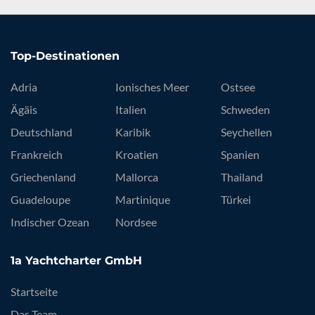
Top-Destinationen
Adria
Ionisches Meer
Ostsee
Ägäis
Italien
Schweden
Deutschland
Karibik
Seychellen
Frankreich
Kroatien
Spanien
Griechenland
Mallorca
Thailand
Guadeloupe
Martinique
Türkei
Indischer Ozean
Nordsee
1a Yachtcharter GmbH
Startseite
Das Team