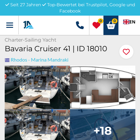
Seit 27 Jahren
Top-Bewertet bei Trustpilot, Google und
Facebook
0
0
EN
Menü
+49 5741 3222690
Charter-Sailing Yacht
Bavaria Cruiser 41 | ID 18010
Rhodos - Marina Mandraki
+18