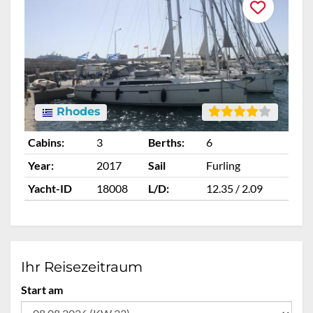
Rhodes
Cabins:
3
Berths:
6
Ca
Year:
2017
Sail
Furling
Ye
Yacht-ID
18008
L/D:
12.35 / 2.09
Ya
Ihr Reisezeitraum
Start am