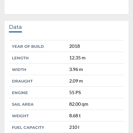
Data
2018
YEAR OF BUILD
12.35 m
LENGTH
3.96 m
WIDTH
2.09 m
DRAUGHT
55 PS
ENGINE
82.00 qm
SAIL AREA
8.68 t
WEIGHT
210 l
FUEL CAPACITY