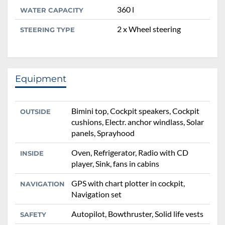
360 l
WATER CAPACITY
2 x Wheel steering
STEERING TYPE
Equipment
Bimini top, Cockpit speakers, Cockpit
OUTSIDE
cushions, Electr. anchor windlass, Solar
panels, Sprayhood
Oven, Refrigerator, Radio with CD
INSIDE
player, Sink, fans in cabins
GPS with chart plotter in cockpit,
NAVIGATION
Navigation set
Autopilot, Bowthruster, Solid life vests
SAFETY