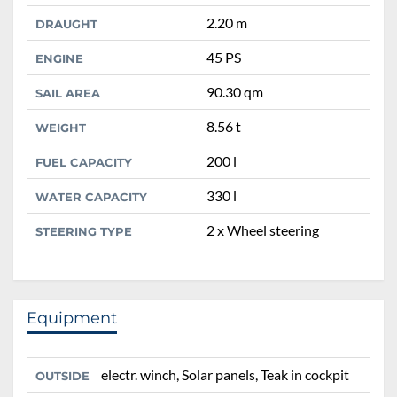
2.20 m
DRAUGHT
45 PS
ENGINE
90.30 qm
SAIL AREA
8.56 t
WEIGHT
200 l
FUEL CAPACITY
330 l
WATER CAPACITY
2 x Wheel steering
STEERING TYPE
Equipment
electr. winch, Solar panels, Teak in cockpit
OUTSIDE