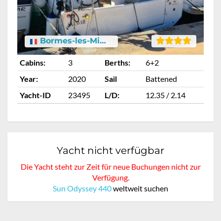
Bormes-les-Mimosas
Cabins:
3
Berths:
6+2
Ca
Year:
2020
Sail
Battened
Ye
Yacht-ID
23495
L/D:
12.35 / 2.14
Ya
Yacht nicht verfügbar
Die Yacht steht zur Zeit für neue Buchungen nicht zur
Verfügung.
Sun Odyssey 440
weltweit suchen