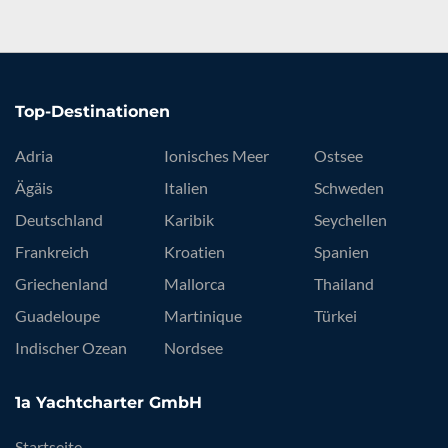
Top-Destinationen
Adria
Ionisches Meer
Ostsee
Ägäis
Italien
Schweden
Deutschland
Karibik
Seychellen
Frankreich
Kroatien
Spanien
Griechenland
Mallorca
Thailand
Guadeloupe
Martinique
Türkei
Indischer Ozean
Nordsee
1a Yachtcharter GmbH
Startseite