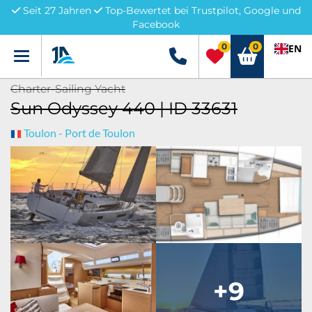
Seit 27 Jahren
Top-Bewertet bei Trustpilot, Google und
Facebook
0
0
EN
Menü
+49 5741 3222690
Charter-Sailing Yacht
Sun Odyssey 440 | ID 33631
Toulon - Port de Toulon
+9