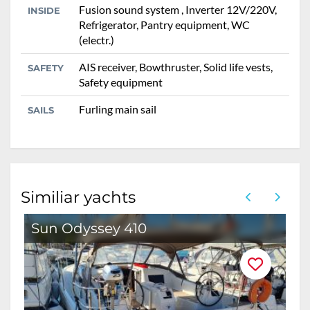
Fusion sound system , Inverter 12V/220V,
INSIDE
Refrigerator, Pantry equipment, WC
(electr.)
AIS receiver, Bowthruster, Solid life vests,
SAFETY
Safety equipment
Furling main sail
SAILS
Similiar yachts
Sun Odyssey 410