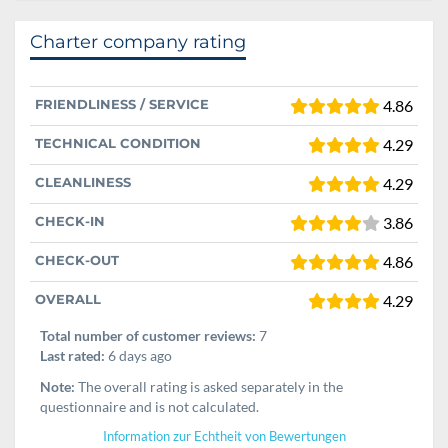
Charter company rating
FRIENDLINESS / SERVICE
4.86
TECHNICAL CONDITION
4.29
CLEANLINESS
4.29
CHECK-IN
3.86
CHECK-OUT
4.86
OVERALL
4.29
Total number of customer reviews:
7
Last rated:
6 days ago
Note:
The overall rating is asked separately in the
questionnaire and is not calculated.
Information zur Echtheit von Bewertungen