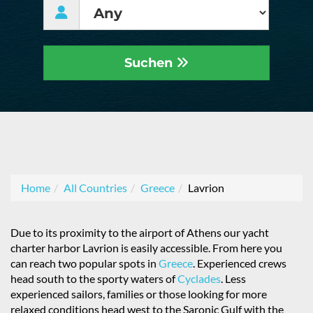
Suchen
Home
All Countries
Greece
Lavrion
Due to its proximity to the airport of Athens our yacht
charter harbor Lavrion is easily accessible. From here you
can reach two popular spots in
Greece
. Experienced crews
head south to the sporty waters of
Cyclades
. Less
experienced sailors, families or those looking for more
relaxed conditions head west to the Saronic Gulf with the