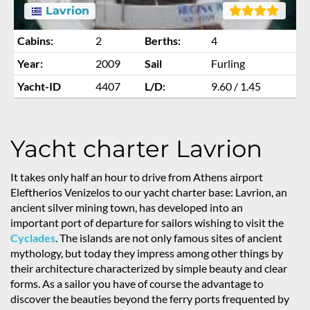
Lavrion
Cabins:
2
Berths:
4
Year:
2009
Sail
Furling
Yacht-ID
4407
L/D:
9.60 / 1.45
Yacht charter Lavrion
It takes only half an hour to drive from Athens airport
Eleftherios Venizelos to our yacht charter base: Lavrion, an
ancient silver mining town, has developed into an
important port of departure for sailors wishing to visit the
Cyclades
. The islands are not only famous sites of ancient
mythology, but today they impress among other things by
their architecture characterized by simple beauty and clear
forms. As a sailor you have of course the advantage to
discover the beauties beyond the ferry ports frequented by