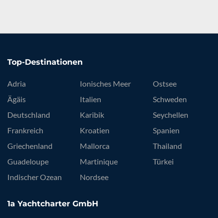
Top-Destinationen
Adria
Ionisches Meer
Ostsee
Ägäis
Italien
Schweden
Deutschland
Karibik
Seychellen
Frankreich
Kroatien
Spanien
Griechenland
Mallorca
Thailand
Guadeloupe
Martinique
Türkei
Indischer Ozean
Nordsee
1a Yachtcharter GmbH