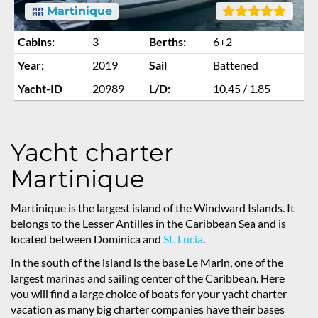
Martinique
Cabins:
3
Berths:
6+2
Year:
2019
Sail
Battened
Yacht-ID
20989
L/D:
10.45 / 1.85
Yacht charter
Martinique
Martinique is the largest island of the Windward Islands. It
belongs to the Lesser Antilles in the Caribbean Sea and is
located between Dominica and
St. Lucia
.
In the south of the island is the base Le Marin, one of the
largest marinas and sailing center of the Caribbean. Here
you will find a large choice of boats for your yacht charter
vacation as many big charter companies have their bases